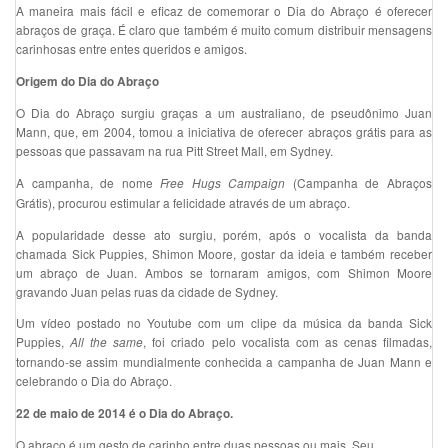
A maneira mais fácil e eficaz de comemorar o Dia do Abraço é oferecer
abraços de graça. É claro que também é muito comum distribuir mensagens
carinhosas entre entes queridos e amigos.
Origem do Dia do Abraço
O Dia do Abraço surgiu graças a um australiano, de pseudônimo Juan
Mann, que, em 2004, tomou a iniciativa de oferecer abraços grátis para as
pessoas que passavam na rua Pitt Street Mall, em Sydney.
A campanha, de nome
(Campanha de Abraços
Free Hugs Campaign
Grátis), procurou estimular a felicidade através de um abraço.
A popularidade desse ato surgiu, porém, após o vocalista da banda
chamada Sick Puppies, Shimon Moore, gostar da ideia e também receber
um abraço de Juan. Ambos se tornaram amigos, com Shimon Moore
gravando Juan pelas ruas da cidade de Sydney.
Um vídeo postado no Youtube com um clipe da música da banda Sick
Puppies,
, foi criado pelo vocalista com as cenas filmadas,
All the same
tornando-se assim mundialmente conhecida a campanha de Juan Mann e
celebrando o Dia do Abraço.
22 de maio de 2014 é o Dia do Abraço.
O abraço é um gesto de carinho entre duas pessoas ou mais. Seu