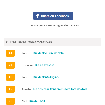
ou envie para seus amigos do Face ->
Outras Datas Comemorativas
14
Janeiro -
Dia de São Felix de Nola
28
Fevereiro -
Dia da Ressaca
11
Janeiro -
Dia de Santo Higino
15
Agosto -
Dia de Nossa Senhora Desatadora dos Nós
21
Abril -
Dia do Têxtil