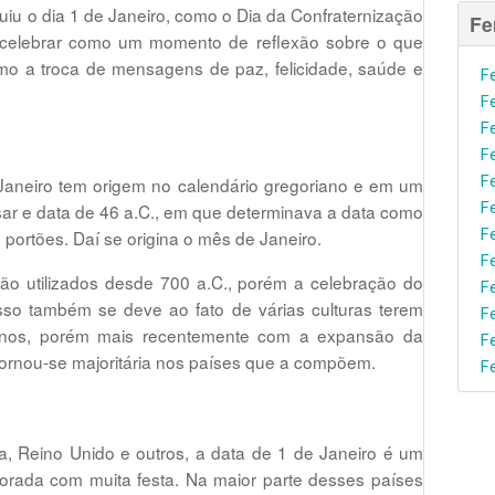
ituiu o dia 1 de Janeiro, como o Dia da Confraternização
Fe
 celebrar como um momento de reflexão sobre o que
o a troca de mensagens de paz, felicidade, saúde e
F
F
F
F
F
neiro tem origem no calendário gregoriano e em um
F
ar e data de 46 a.C., em que determinava a data como
F
ortões. Daí se origina o mês de Janeiro.
F
 utilizados desde 700 a.C., porém a celebração do
F
isso também se deve ao fato de várias culturas terem
F
 anos, porém mais recentemente com a expansão da
F
 tornou-se majoritária nos países que a compõem.
F
ia, Reino Unido e outros, a data de 1 de Janeiro é um
orada com muita festa. Na maior parte desses países