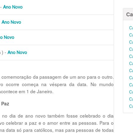
 -
Ano Novo
Ca
-
Ano Novo
C
C
o Novo
C
C
 ) -
Ano Novo
C
C
C
 comemoração da passagem de um ano para o outro.
C
vo ocorre começa na véspera da data. No mundo
C
 acontece em 1 de Janeiro.
C
C
a Paz
C
 no dia de ano novo também fosse celebrado o dia
ivo celebrar a paz e o amor entre as pessoas. Para o
ma data só para católicos, mas para pessoas de todas