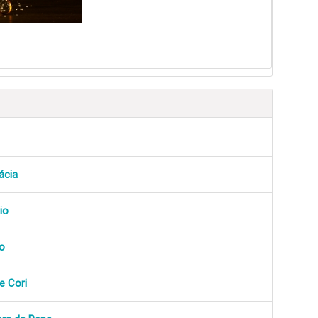
ácia
io
o
e Cori