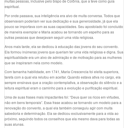
muitas pessoas, inclusive pelo bispo de Colônia, que a teve como guia
espiritual.
Por onde passava, sua inteligência era alvo de muita conversa. Todos que
observavam poderiam ver sua dedicação e sua generosidade, já que ela
pouco se importava com as suas capacidades. Seu apostolado foi concluído
de maneira exemplar e Maria acabou se tornando um espelho para as
outras pessoas que desejavam seguir uma vida religiosa.
Anos mais tarde, ela se dedicou à educação das jovens do seu convento.
Ela formou inúmeras jovens que queriam ter uma vida religiosa e digna. Sua
espiritualidade era um alvo de admiração e de motivação para as mulheres
que se inspiraram nela como modelo.
Com tamanha habilidade, em 1741, Maria Crescencia foi eleita superiora,
tarefa com a qual ela relutou em aceitar. Quando estava ativa no cargo, ela
sempre ensinava que a oração contemplativa, a observação do silêncio e a
leitura espiritual eram o caminho para a evolução e purificação espiritual.
Uma de suas frases mais impactantes foi: “Deus quer os ricos em virtudes,
não em bens temporais”. Essa frase acabou se tornando um modelo para a
renovação do convento, a qual ela também conseguiu agir com muita
sabedoria e determinação. Ela se dedicou exclusivamente para a vida ao
próximo, seguindo todos os conselhos que ela mesmo dava para todas as
suas alunas.