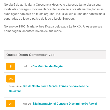
No dia 5 de abril, Maria Crescencia Hoss veio a falecer. Já no dia da sua
morte ela conseguiu movimentar centenas de fiéis. Na Alemanha, todas as
suas ações são alvo de muito orgulho, inclusive, ela é uma das santas mais
veneradas de todo o país e de todo o Leste Europeu.
No ano de 1900, Maria foi beatificada pelo papa Leão XIX. A festa em sua
homenagem, acontece no dia de sua morte.
Outras Datas Comemorativas
8
Julho -
Dia Mundial da Alegria
26
Fevereiro -
Dia de Santa Paula Montal Fornés de São José de
Calazans
21
Março -
Dia Internacional Contra a Discriminação Racial