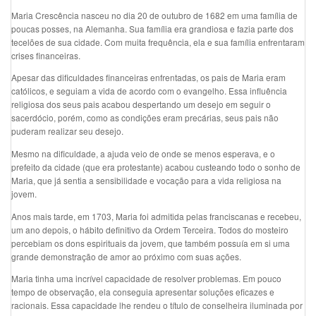
Maria Crescência nasceu no dia 20 de outubro de 1682 em uma família de
poucas posses, na Alemanha. Sua família era grandiosa e fazia parte dos
tecelões de sua cidade. Com muita frequência, ela e sua família enfrentaram
crises financeiras.
Apesar das dificuldades financeiras enfrentadas, os pais de Maria eram
católicos, e seguiam a vida de acordo com o evangelho. Essa influência
religiosa dos seus pais acabou despertando um desejo em seguir o
sacerdócio, porém, como as condições eram precárias, seus pais não
puderam realizar seu desejo.
Mesmo na dificuldade, a ajuda veio de onde se menos esperava, e o
prefeito da cidade (que era protestante) acabou custeando todo o sonho de
Maria, que já sentia a sensibilidade e vocação para a vida religiosa na
jovem.
Anos mais tarde, em 1703, Maria foi admitida pelas franciscanas e recebeu,
um ano depois, o hábito definitivo da Ordem Terceira. Todos do mosteiro
percebiam os dons espirituais da jovem, que também possuía em si uma
grande demonstração de amor ao próximo com suas ações.
Maria tinha uma incrível capacidade de resolver problemas. Em pouco
tempo de observação, ela conseguia apresentar soluções eficazes e
racionais. Essa capacidade lhe rendeu o título de conselheira iluminada por