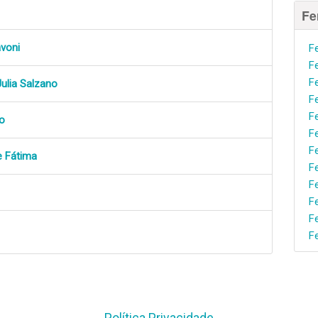
Fe
avoni
F
F
F
ulia Salzano
F
F
o
F
F
e Fátima
F
F
F
F
F
Política Privacidade