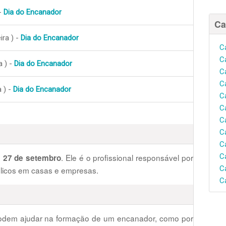
-
Dia do Encanador
Ca
ra ) -
Dia do Encanador
C
C
a ) -
Dia do Encanador
C
C
 ) -
Dia do Encanador
C
C
C
C
C
C
m
. Ele é o profissional responsável por
27 de setembro
C
ulicos em casas e empresas.
C
podem ajudar na formação de um encanador, como por