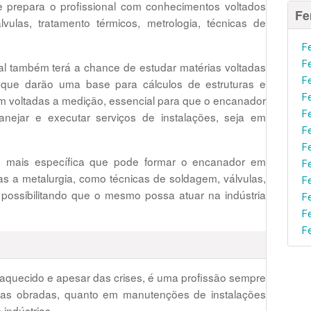
e prepara o profissional com conhecimentos voltados
Fe
álvulas, tratamento térmicos, metrologia, técnicas de
F
F
al também terá a chance de estudar matérias voltadas
F
s que darão uma base para cálculos de estruturas e
F
 voltadas a medição, essencial para que o encanador
F
nejar e executar serviços de instalações, seja em
F
F
 mais específica que pode formar o encanador em
F
das a metalurgia, como técnicas de soldagem, válvulas,
F
 possibilitando que o mesmo possa atuar na indústria
F
F
F
quecido e apesar das crises, é uma profissão sempre
ovas obradas, quanto em manutenções de instalações
indústrias