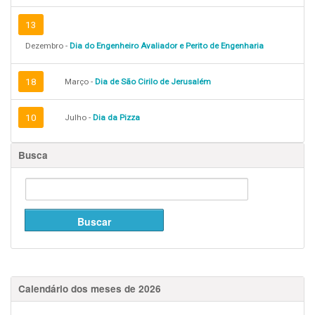
13
Dezembro -
Dia do Engenheiro Avaliador e Perito de Engenharia
18
Março -
Dia de São Cirilo de Jerusalém
10
Julho -
Dia da Pizza
Busca
Calendário dos meses de 2026