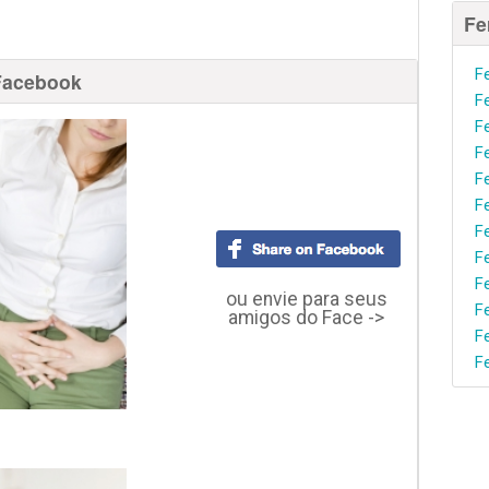
Fe
F
Facebook
F
F
F
F
F
F
F
F
ou envie para seus
F
amigos do Face ->
F
F