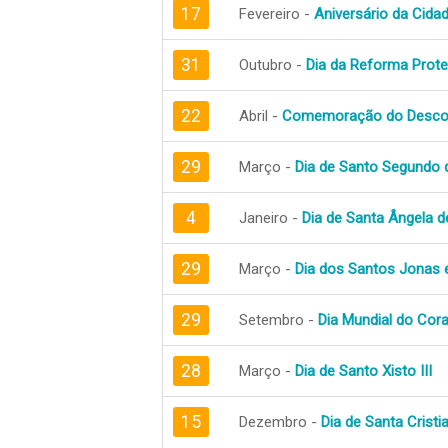
17
Fevereiro -
Aniversário da Cida
31
Outubro -
Dia da Reforma Prote
22
Abril -
Comemoração do Descob
29
Março -
Dia de Santo Segundo 
4
Janeiro -
Dia de Santa Ângela d
29
Março -
Dia dos Santos Jonas 
29
Setembro -
Dia Mundial do Cor
28
Março -
Dia de Santo Xisto III
15
Dezembro -
Dia de Santa Cristi