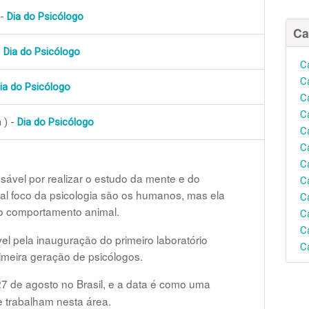
 -
Dia do Psicólogo
Ca
-
Dia do Psicólogo
C
C
ia do Psicólogo
C
C
 ) -
Dia do Psicólogo
C
C
C
nsável por realizar o estudo da mente e do
C
al foco da psicologia são os humanos, mas ela
C
 o comportamento animal.
C
C
l pela inauguração do primeiro laboratório
C
rimeira geração de psicólogos.
de agosto no Brasil, e a data é como uma
 trabalham nesta área.