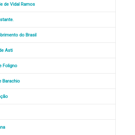
de de Vidal Ramos
stante.
rimento do Brasil
de Asti
e Foligno
e Barachio
ação
ana