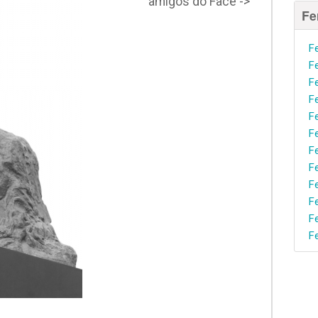
amigos do Face ->
Fe
F
F
F
F
F
F
F
F
F
F
F
F