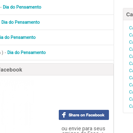
 -
Dia do Pensamento
Ca
-
Dia do Pensamento
C
C
ia do Pensamento
C
C
 ) -
Dia do Pensamento
C
C
Facebook
C
C
C
C
C
C
ou envie para seus