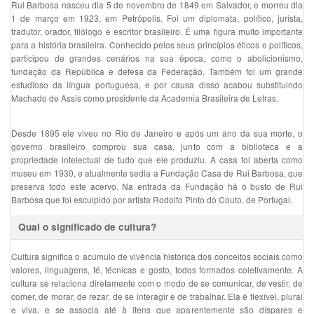
Rui Barbosa nasceu dia 5 de novembro de 1849 em Salvador, e morreu dia
1 de março em 1923, em Petrópolis. Foi um diplomata, político, jurista,
tradutor, orador, filólogo e escritor brasileiro. É uma figura muito importante
para a história brasileira. Conhecido pelos seus princípios éticos e políticos,
participou de grandes cenários na sua época, como o abolicionismo,
fundação da República e defesa da Federação. Também foi um grande
estudioso da língua portuguesa, e por causa disso acabou substituindo
Machado de Assis como presidente da Academia Brasileira de Letras.
Desde 1895 ele viveu no Rio de Janeiro e após um ano da sua morte, o
governo brasileiro comprou sua casa, junto com a biblioteca e a
propriedade intelectual de tudo que ele produziu. A casa foi aberta como
museu em 1930, e atualmente sedia a Fundação Casa de Rui Barbosa, que
preserva todo este acervo. Na entrada da Fundação há o busto de Rui
Barbosa que foi esculpido por artista Rodolfo Pinto do Couto, de Portugal.
Qual o significado de cultura?
Cultura significa o acúmulo de vivência histórica dos conceitos sociais como
valores, linguagens, fé, técnicas e gosto, todos formados coletivamente. A
cultura se relaciona diretamente com o modo de se comunicar, de vestir, de
comer, de morar, de rezar, de se interagir e de trabalhar. Ela é flexível, plural
e viva, e se associa até à itens que aparentemente são díspares e