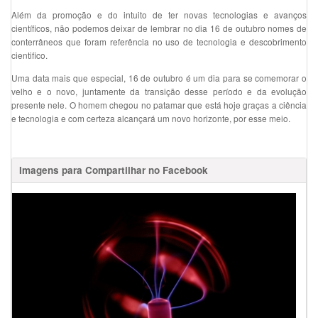
Além da promoção e do intuito de ter novas tecnologias e avanços
científicos, não podemos deixar de lembrar no dia 16 de outubro nomes de
conterrâneos que foram referência no uso de tecnologia e descobrimento
cientifico.
Uma data mais que especial, 16 de outubro é um dia para se comemorar o
velho e o novo, juntamente da transição desse período e da evolução
presente nele. O homem chegou no patamar que está hoje graças a ciência
e tecnologia e com certeza alcançará um novo horizonte, por esse meio.
Imagens para Compartilhar no Facebook