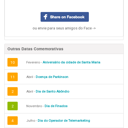
ou envie para seus amigos do Face ->
Outras Datas Comemorativas
10
Fevereiro -
Aniversário da cidade de Santa Maria
11
Abril -
Doença de Parkinson
2
Abril -
Dia de Santo Abôndio
2
Novembro -
Dia de Finados
4
Julho -
Dia do Operador de Telemarketing