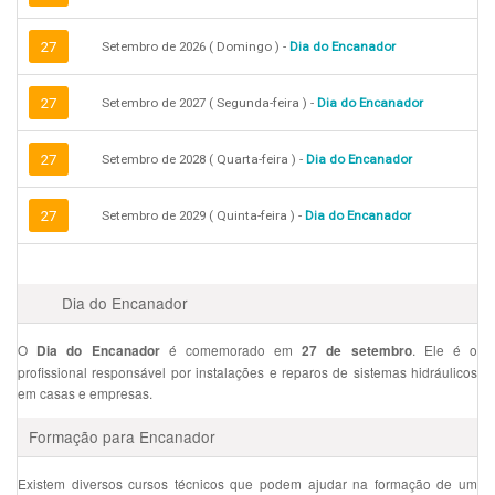
27
Setembro de 2026 ( Domingo ) -
Dia do Encanador
27
Setembro de 2027 ( Segunda-feira ) -
Dia do Encanador
27
Setembro de 2028 ( Quarta-feira ) -
Dia do Encanador
27
Setembro de 2029 ( Quinta-feira ) -
Dia do Encanador
Dia do Encanador
O
é comemorado em
. Ele é o
Dia do Encanador
27 de setembro
profissional responsável por instalações e reparos de sistemas hidráulicos
em casas e empresas.
Formação para Encanador
Existem diversos cursos técnicos que podem ajudar na formação de um