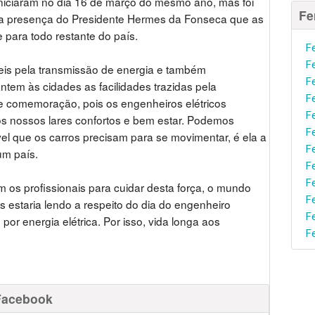
iniciaram no dia 16 de março do mesmo ano, mas foi
Fe
 a presença do Presidente Hermes da Fonseca que as
e para todo restante do país.
F
F
eis pela transmissão de energia e também
F
ntem às cidades as facilidades trazidas pela
F
nde comemoração, pois os engenheiros elétricos
F
os nossos lares confortos e bem estar. Podemos
F
el que os carros precisam para se movimentar, é ela a
F
um país.
F
F
em os profissionais para cuidar desta força, o mundo
F
s estaria lendo a respeito do dia do engenheiro
F
por energia elétrica. Por isso, vida longa aos
F
Facebook