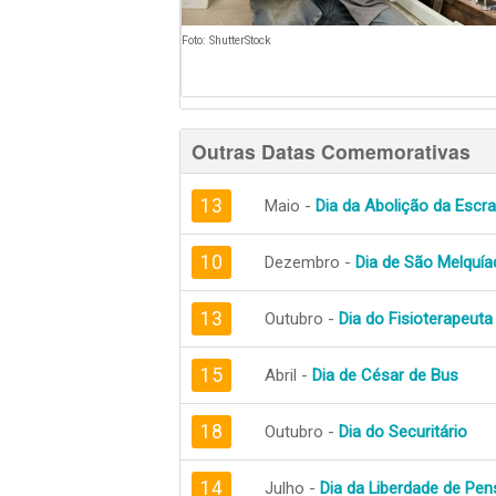
Foto: ShutterStock
Outras Datas Comemorativas
13
Maio -
Dia da Abolição da Escra
10
Dezembro -
Dia de São Melquía
13
Outubro -
Dia do Fisioterapeuta
15
Abril -
Dia de César de Bus
18
Outubro -
Dia do Securitário
14
Julho -
Dia da Liberdade de Pe