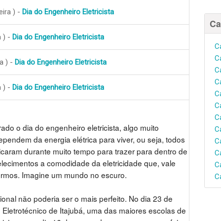
ira ) -
Dia do Engenheiro Eletricista
Ca
 ) -
Dia do Engenheiro Eletricista
C
C
a ) -
Dia do Engenheiro Eletricista
C
C
 ) -
Dia do Engenheiro Eletricista
C
C
C
o o dia do engenheiro eletricista, algo muito
C
pendem da energia elétrica para viver, ou seja, todos
C
icaram durante muito tempo para trazer para dentro de
C
lecimentos a comodidade da eletricidade que, vale
C
vermos. Imagine um mundo no escuro.
C
onal não poderia ser o mais perfeito. No dia 23 de
 Eletrotécnico de Itajubá, uma das maiores escolas de