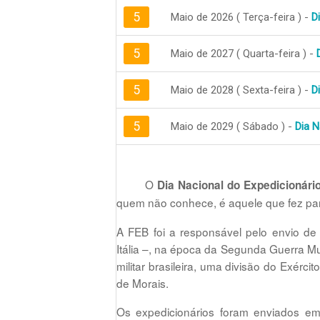
5
Maio de 2026 ( Terça-feira ) -
D
5
Maio de 2027 ( Quarta-feira ) -
5
Maio de 2028 ( Sexta-feira ) -
D
5
Maio de 2029 ( Sábado ) -
Dia N
O
Dia Nacional do Expedicionári
quem não conhece, é aquele que fez part
A FEB foi a responsável pelo envio de
Itália –, na época da Segunda Guerra Mun
militar brasileira, uma divisão do Exér
de Morais.
Os expedicionários foram enviados em