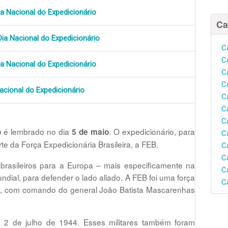
ia Nacional do Expedicionário
Ca
Dia Nacional do Expedicionário
C
C
ia Nacional do Expedicionário
C
C
acional do Expedicionário
C
C
C
é lembrado no dia
.
O expedicionário, para
o
5 de maio
C
e da Força Expedicionária Brasileira, a FEB.
C
C
 brasileiros para a Europa – mais especificamente na
C
dial, para defender o lado aliado. A FEB foi uma força
C
cito, com comando do general João Batista Mascarenhas
 2 de julho de 1944. Esses militares também foram