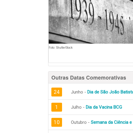
Foto: ShutterStock
Outras Datas Comemorativas
24
Junho -
Dia de São João Batist
1
Julho -
Dia da Vacina BCG
10
Outubro -
Semana da Ciência e