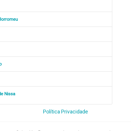
 Borromeu
o
de Nissa
Política Privacidade