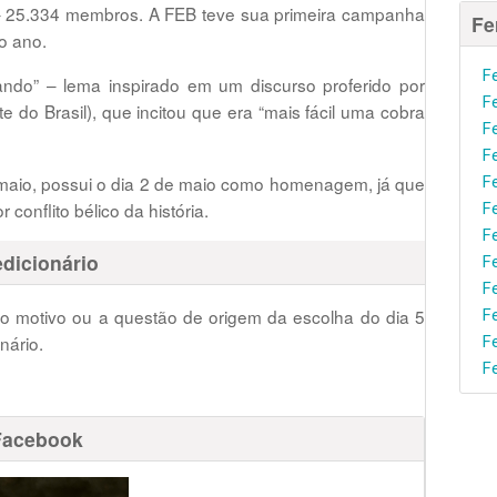
 25.334 membros. A FEB teve sua primeira campanha
Fe
o ano.
F
ndo” – lema inspirado em um discurso proferido por
F
 do Brasil), que incitou que era “mais fácil uma cobra
F
F
 maio, possui o dia 2 de maio como homenagem, já que
F
conflito bélico da história.
F
F
dicionário
F
F
 motivo ou a questão de origem da escolha do dia 5
F
nário.
F
F
Facebook