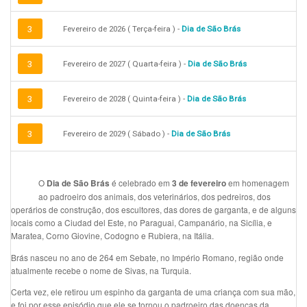
3
Fevereiro de 2026 ( Terça-feira ) -
Dia de São Brás
3
Fevereiro de 2027 ( Quarta-feira ) -
Dia de São Brás
3
Fevereiro de 2028 ( Quinta-feira ) -
Dia de São Brás
3
Fevereiro de 2029 ( Sábado ) -
Dia de São Brás
O
é celebrado em
em homenagem
Dia de São Brás
3 de fevereiro
ao padroeiro dos animais, dos veterinários, dos pedreiros, dos
operários de construção, dos escultores, das dores de garganta, e de alguns
locais como a Ciudad del Este, no Paraguai, Campanário, na Sicília, e
Maratea, Corno Giovine, Codogno e Rubiera, na Itália.
Brás nasceu no ano de 264 em Sebate, no Império Romano, região onde
atualmente recebe o nome de Sivas, na Turquia.
Certa vez, ele retirou um espinho da garganta de uma criança com sua mão,
e foi por esse episódio que ele se tornou o padroeiro das doenças da