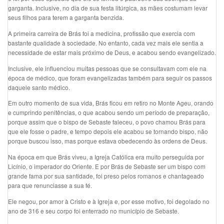
garganta. Inclusive, no dia de sua festa litúrgica, as mães costumam levar
seus filhos para terem a garganta benzida.
A primeira carreira de Brás foi a medicina, profissão que exercia com
bastante qualidade à sociedade. No entanto, cada vez mais ele sentia a
necessidade de estar mais próximo de Deus, e acabou sendo evangelizado.
Inclusive, ele influenciou muitas pessoas que se consultavam com ele na
época de médico, que foram evangelizadas também para seguir os passos
daquele santo médico.
Em outro momento de sua vida, Brás ficou em retiro no Monte Ageu, orando
e cumprindo penitências, o que acabou sendo um período de preparação,
porque assim que o bispo de Sebaste faleceu, o povo chamou Brás para
que ele fosse o padre, e tempo depois ele acabou se tornando bispo, não
porque buscou isso, mas porque estava obedecendo às ordens de Deus.
Na época em que Brás viveu, a Igreja Católica era muito perseguida por
Licínio, o imperador do Oriente. E por Brás de Sebaste ser um bispo com
grande fama por sua santidade, foi preso pelos romanos e chantageado
para que renunciasse a sua fé.
Ele negou, por amor à Cristo e à Igreja e, por esse motivo, foi degolado no
ano de 316 e seu corpo foi enterrado no município de Sebaste.