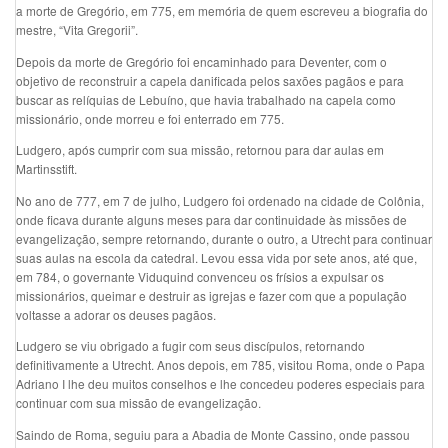
a morte de Gregório, em 775, em memória de quem escreveu a biografia do
mestre, “Vita Gregorii”.
Depois da morte de Gregório foi encaminhado para Deventer, com o
objetivo de reconstruir a capela danificada pelos saxões pagãos e para
buscar as relíquias de Lebuíno, que havia trabalhado na capela como
missionário, onde morreu e foi enterrado em 775.
Ludgero, após cumprir com sua missão, retornou para dar aulas em
Martinsstift.
No ano de 777, em 7 de julho, Ludgero foi ordenado na cidade de Colônia,
onde ficava durante alguns meses para dar continuidade às missões de
evangelização, sempre retornando, durante o outro, a Utrecht para continuar
suas aulas na escola da catedral. Levou essa vida por sete anos, até que,
em 784, o governante Viduquind convenceu os frísios a expulsar os
missionários, queimar e destruir as igrejas e fazer com que a população
voltasse a adorar os deuses pagãos.
Ludgero se viu obrigado a fugir com seus discípulos, retornando
definitivamente a Utrecht. Anos depois, em 785, visitou Roma, onde o Papa
Adriano I lhe deu muitos conselhos e lhe concedeu poderes especiais para
continuar com sua missão de evangelização.
Saindo de Roma, seguiu para a Abadia de Monte Cassino, onde passou