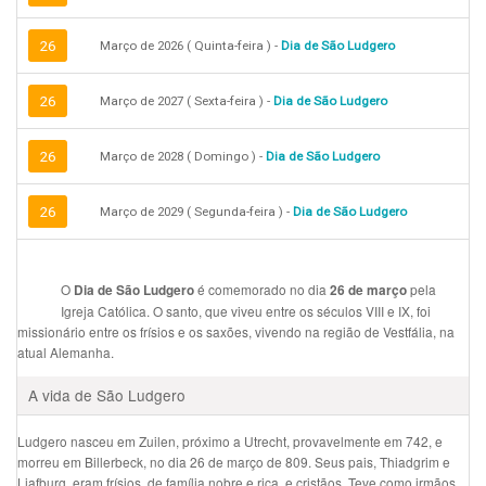
26
Março de 2026 ( Quinta-feira ) -
Dia de São Ludgero
26
Março de 2027 ( Sexta-feira ) -
Dia de São Ludgero
26
Março de 2028 ( Domingo ) -
Dia de São Ludgero
26
Março de 2029 ( Segunda-feira ) -
Dia de São Ludgero
O
é comemorado no dia
pela
Dia de São Ludgero
26 de março
Igreja Católica. O santo, que viveu entre os séculos VIII e IX, foi
missionário entre os frísios e os saxões, vivendo na região de Vestfália, na
atual Alemanha.
A vida de São Ludgero
Ludgero nasceu em Zuilen, próximo a Utrecht, provavelmente em 742, e
morreu em Billerbeck, no dia 26 de março de 809. Seus pais, Thiadgrim e
Liafburg, eram frísios, de família nobre e rica, e cristãos. Teve como irmãos