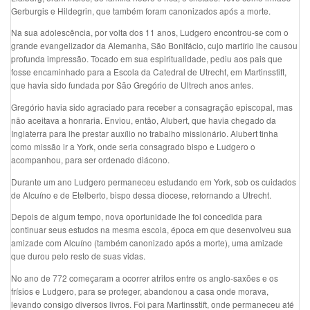
Gerburgis e Hildegrin, que também foram canonizados após a morte.
Na sua adolescência, por volta dos 11 anos, Ludgero encontrou-se com o
grande evangelizador da Alemanha, São Bonifácio, cujo martírio lhe causou
profunda impressão. Tocado em sua espiritualidade, pediu aos pais que
fosse encaminhado para a Escola da Catedral de Utrecht, em Martinsstift,
que havia sido fundada por São Gregório de Ultrech anos antes.
Gregório havia sido agraciado para receber a consagração episcopal, mas
não aceitava a honraria. Enviou, então, Alubert, que havia chegado da
Inglaterra para lhe prestar auxílio no trabalho missionário. Alubert tinha
como missão ir a York, onde seria consagrado bispo e Ludgero o
acompanhou, para ser ordenado diácono.
Durante um ano Ludgero permaneceu estudando em York, sob os cuidados
de Alcuíno e de Etelberto, bispo dessa diocese, retornando a Utrecht.
Depois de algum tempo, nova oportunidade lhe foi concedida para
continuar seus estudos na mesma escola, época em que desenvolveu sua
amizade com Alcuíno (também canonizado após a morte), uma amizade
que durou pelo resto de suas vidas.
No ano de 772 começaram a ocorrer atritos entre os anglo-saxões e os
frísios e Ludgero, para se proteger, abandonou a casa onde morava,
levando consigo diversos livros. Foi para Martinsstift, onde permaneceu até