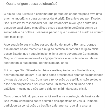
Qual a origem dessa celebração?
O dia de São Silvestre é comemorado porque ele enquanto papa teve uma
enorme importância para os rumos da fé cristã. Durante o seu pontificado,
São Silvestre foi responsável por uma verdadeira revolução dentro das
bases do catolicismo e modificou o seu status de importância dentro da
sociedade e da política. Foi nesse período que o clero e o Estado se uniram
com mais força.
A perseguição aos cristãos cessou dentro do Império Romano, porque
exatamente nesse momento a religião católica se tornou a religião oficial
desse Estado, que naquele instante tinha como governador Constantino
Magno. Com essa reviravolta a Igreja Católica e seus fiéis deixou de ser
condenada, o que ocorreu por mais de 300 anos.
Foi do papa São Silvestre também a realização do concílio de Nicéia,
ocorrido no ano de 325, que tinha como pressuposto apontar as qualidades
divinas de Jesus Cristo. Com isso a renovação do espírito cristão se deu e
esse homem passou a ser visto como um santo a ser cultuado pelos
católicos, mesmo que não tenha sido um mártir da causa cristã.
Outro grande feito do papa santo foi auxiliar na construção da basílica de
São Pedro, construída sobre o túmulo dos apóstolos de Jesus. Também
participou da construção da basílica Lateranense, que viria a ser a