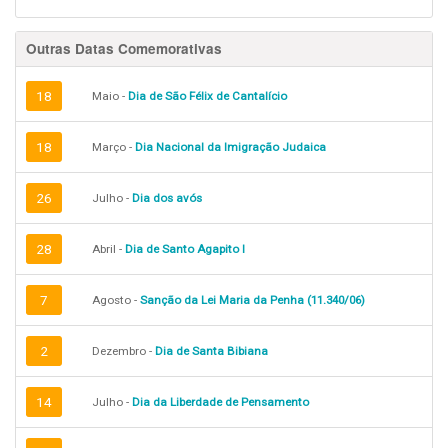
Outras Datas Comemorativas
18
Maio -
Dia de São Félix de Cantalício
18
Março -
Dia Nacional da Imigração Judaica
26
Julho -
Dia dos avós
28
Abril -
Dia de Santo Agapito I
7
Agosto -
Sanção da Lei Maria da Penha (11.340/06)
2
Dezembro -
Dia de Santa Bibiana
14
Julho -
Dia da Liberdade de Pensamento