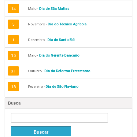
14
Maio -
Dia de São Matias
5
Novembro -
Dia do Técnico Agrícola
1
Dezembro -
Dia de Santo Elói
15
Maio -
Dia do Gerente Bancário
31
Outubro -
Dia da Reforma Protestante.
18
Fevereiro -
Dia de São Flaviano
Busca