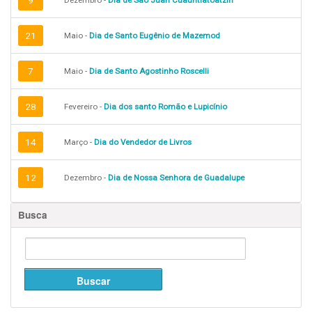
9
Dezembro -
Dia de São Juan Cuauhtlatoatzin
21
Maio -
Dia de Santo Eugênio de Mazemod
7
Maio -
Dia de Santo Agostinho Roscelli
28
Fevereiro -
Dia dos santo Romão e Lupicínio
14
Março -
Dia do Vendedor de Livros
12
Dezembro -
Dia de Nossa Senhora de Guadalupe
Busca