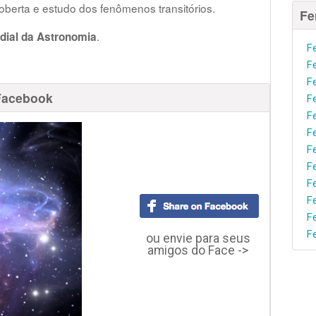
oberta e estudo dos fenômenos transitórios.
Fe
.
dial da Astronomia
F
F
F
Facebook
F
F
F
F
F
F
F
F
F
ou envie para seus
amigos do Face ->