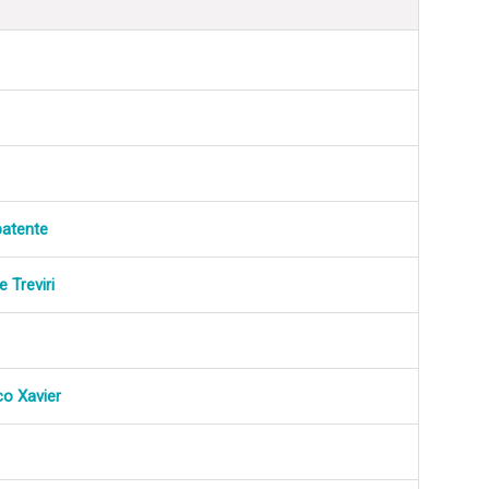
batente
 Treviri
co Xavier