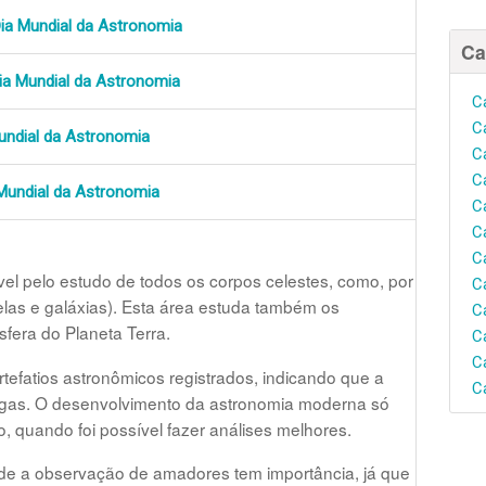
ia Mundial da Astronomia
Ca
ia Mundial da Astronomia
C
C
undial da Astronomia
C
C
Mundial da Astronomia
C
C
C
el pelo estudo de todos os corpos celestes, como, por
C
las e galáxias). Esta área estuda também os
C
fera do Planeta Terra.
C
C
rtefatios astronômicos registrados, indicando que a
C
igas. O desenvolvimento da astronomia moderna só
, quando foi possível fazer análises melhores.
nde a observação de amadores tem importância, já que