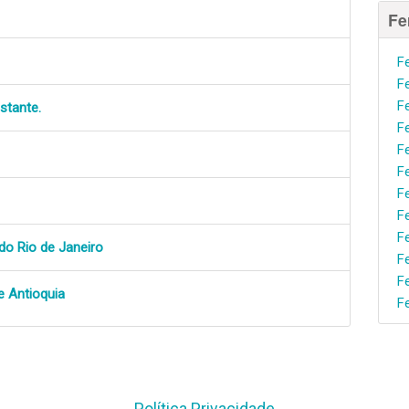
Fe
F
F
F
stante.
F
F
F
F
F
F
do Rio de Janeiro
F
F
e Antioquia
F
Política Privacidade