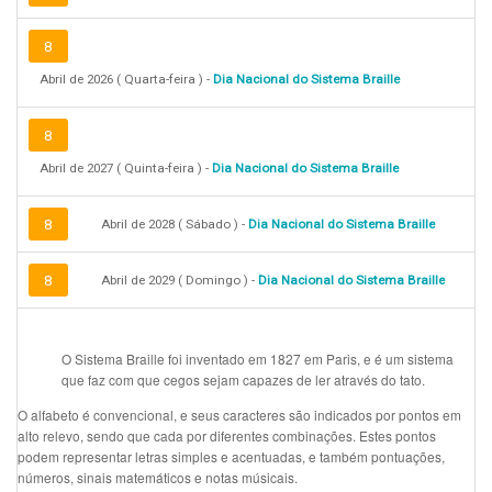
8
Abril de 2026 ( Quarta-feira ) -
Dia Nacional do Sistema Braille
8
Abril de 2027 ( Quinta-feira ) -
Dia Nacional do Sistema Braille
8
Abril de 2028 ( Sábado ) -
Dia Nacional do Sistema Braille
8
Abril de 2029 ( Domingo ) -
Dia Nacional do Sistema Braille
O Sistema Braille foi inventado em 1827 em Paris, e é um sistema
que faz com que cegos sejam capazes de ler através do tato.
O alfabeto é convencional, e seus caracteres são indicados por pontos em
alto relevo, sendo que cada por diferentes combinações. Estes pontos
podem representar letras simples e acentuadas, e também pontuações,
números, sinais matemáticos e notas músicais.