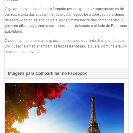
O governo revolucionário era formado por um grupo de representantes de
bairros, e uma das suas primeiras proclamações foi a abolição do sistema
da escravidão do salário no país. Após um massacre dos comandantes, o
governo oficial fugiu com suas tropas leais, deixando a cidade de Paris sem
autoridade.
O poder comunal se manteve durante cerca de quarenta dias, e enfrentou
um invasor alemão e também as tropas francesas, já que a Comuna era um
movimento de revolta.
Imagens para Compartilhar no Facebook