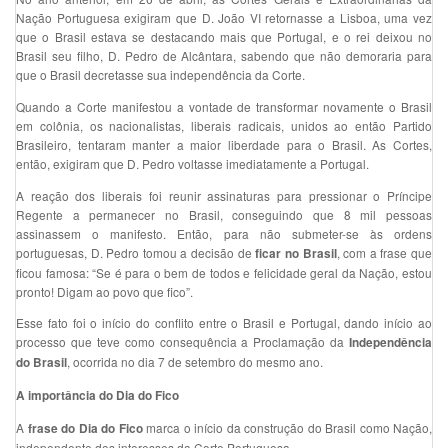
Nação Portuguesa exigiram que D. João VI retornasse a Lisboa, uma vez
que o Brasil estava se destacando mais que Portugal, e o rei deixou no
Brasil seu filho, D. Pedro de Alcântara, sabendo que não demoraria para
que o Brasil decretasse sua independência da Corte.
Quando a Corte manifestou a vontade de transformar novamente o Brasil
em colônia, os nacionalistas, liberais radicais, unidos ao então Partido
Brasileiro, tentaram manter a maior liberdade para o Brasil. As Cortes,
então, exigiram que D. Pedro voltasse imediatamente a Portugal.
A reação dos liberais foi reunir assinaturas para pressionar o Príncipe
Regente a permanecer no Brasil, conseguindo que 8 mil pessoas
assinassem o manifesto. Então, para não submeter-se às ordens
portuguesas, D. Pedro tomou a decisão de
, com a frase que
ficar no Brasil
ficou famosa: “Se é para o bem de todos e felicidade geral da Nação, estou
pronto! Digam ao povo que fico”.
Esse fato foi o início do conflito entre o Brasil e Portugal, dando início ao
processo que teve como consequência a Proclamação da
Independência
, ocorrida no dia 7 de setembro do mesmo ano.
do Brasil
A importância do Dia do Fico
A
marca o início da construção do Brasil como Nação,
frase do Dia do Fico
independente dos interesses da Corte Portuguesa.