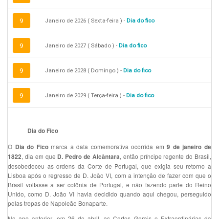
9
Janeiro de 2026 ( Sexta-feira ) -
Dia do fico
9
Janeiro de 2027 ( Sábado ) -
Dia do fico
9
Janeiro de 2028 ( Domingo ) -
Dia do fico
9
Janeiro de 2029 ( Terça-feira ) -
Dia do fico
Dia do Fico
O
marca a data comemorativa ocorrida em
Dia do Fico
9 de janeiro de
, dia em que
, então príncipe regente do Brasil,
1822
D. Pedro de Alcântara
desobedeceu as ordens da Corte de Portugal, que exigia seu retorno a
Lisboa após o regresso de D. João VI, com a intenção de fazer com que o
Brasil voltasse a ser colônia de Portugal, e não fazendo parte do Reino
Unido, como D. João VI havia decidido quando aqui chegou, perseguido
pelas tropas de Napoleão Bonaparte.
No ano anterior, em 26 de abril, as Cortes Gerais e Extraordinárias da