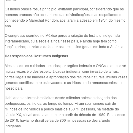
Os índios brasileiros, a princípio, evitaram participar, considerando que os
homens brancos não aceitariam suas reivindicações, mas respeitando e
conhecendo o Marechal Rondon, aceitaram a adesão em 19/04 do mesmo
ano.
O congresso ocorrido no México gerou a criação do Instituto Indigenista
Interamericano, cuja sede é ainda nesse país, e ainda hoje tem como
função principal zelar e defender os direitos indígenas em toda a América.
Desrespeito aos Costumes Indígenas
Mesmo com os cuidados tomados por órgãos federais e ONGs, o que se vê
muitas vezes é o desrespeito à causa indígena, com invasão de terras,
cortes ilegais de madeira e apropriação dos recursos naturais, muitas vezes
gerando conflitos entre os invasores e as tribos ainda remanescentes no
nosso país.
Habitando as terras brasileiras desde milênios antes da chegada dos
portugueses, os índios, ao longo do tempo, viram seu número cair de
milhões de indivíduos a pouco mais de 150 mil pessoas, na metade do
século XX, só voltando a aumentar a partir da década de 1980. Pelo censo
de 2010, havia no Brasil cerca de 800 mil pessoas se declarando
indígenas.