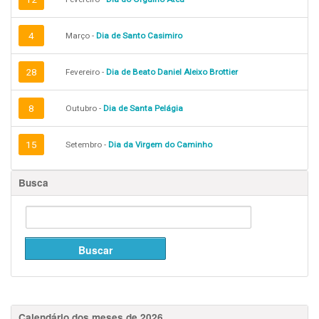
4
Março -
Dia de Santo Casimiro
28
Fevereiro -
Dia de Beato Daniel Aleixo Brottier
8
Outubro -
Dia de Santa Pelágia
15
Setembro -
Dia da Virgem do Caminho
Busca
Calendário dos meses de 2026