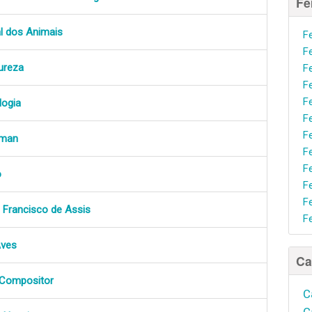
Fe
l dos Animais
F
F
ureza
F
F
F
logia
F
F
rman
F
F
o
F
F
 Francisco de Assis
F
Aves
Ca
 Compositor
C
C