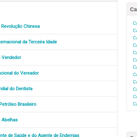
Ca
C
a Revolução Chinesa
C
C
ternacional da Terceira Idade
C
C
o Vendedor
C
C
acional do Vereador
C
C
dial do Dentista
C
C
C
Petróleo Brasileiro
s Abelhas
ente de Saúde e do Agente de Endemias