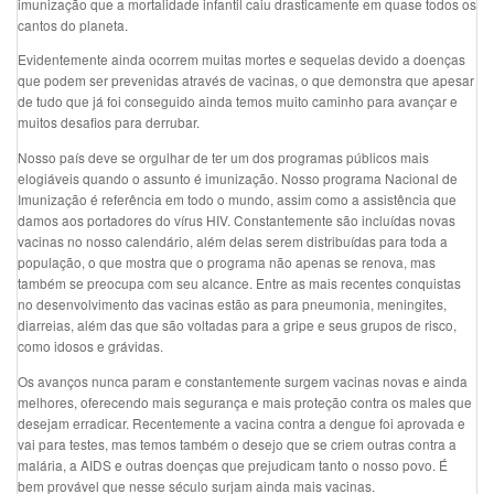
imunização que a mortalidade infantil caiu drasticamente em quase todos os
cantos do planeta.
Evidentemente ainda ocorrem muitas mortes e sequelas devido a doenças
que podem ser prevenidas através de vacinas, o que demonstra que apesar
de tudo que já foi conseguido ainda temos muito caminho para avançar e
muitos desafios para derrubar.
Nosso país deve se orgulhar de ter um dos programas públicos mais
elogiáveis quando o assunto é imunização. Nosso programa Nacional de
Imunização é referência em todo o mundo, assim como a assistência que
damos aos portadores do vírus HIV. Constantemente são incluídas novas
vacinas no nosso calendário, além delas serem distribuídas para toda a
população, o que mostra que o programa não apenas se renova, mas
também se preocupa com seu alcance. Entre as mais recentes conquistas
no desenvolvimento das vacinas estão as para pneumonia, meningites,
diarreias, além das que são voltadas para a gripe e seus grupos de risco,
como idosos e grávidas.
Os avanços nunca param e constantemente surgem vacinas novas e ainda
melhores, oferecendo mais segurança e mais proteção contra os males que
desejam erradicar. Recentemente a vacina contra a dengue foi aprovada e
vai para testes, mas temos também o desejo que se criem outras contra a
malária, a AIDS e outras doenças que prejudicam tanto o nosso povo. É
bem provável que nesse século surjam ainda mais vacinas.