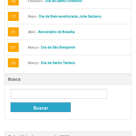
16
Fevereiro -
Dia de Santo Onésimo
17
Maio -
Dia da Bem-aventurada Julia Salzano
21
Abril -
Aniversário de Brasília
31
Março -
Dia de São Benjamin
25
Março -
Dia de Santo Tarásio
Busca